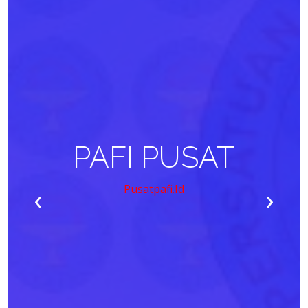
PAFI PUSAT
‹
›
Pusatpafi.id